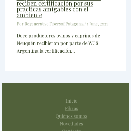
reciben certificación por sus
prácticas amigables con el
ambiente
Por
Regenerative Fibersof Patagonia
/
5 June, 2021
Doce productores ovinos y caprinos de
Neuquén recibieron por parte de WCS
Argentina la certificación…
Inicio
Fibras
Quiénes somos
Novedades