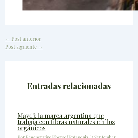
←
Post anterior
Post siguiente
→
Entradas relacionadas
Maydi: la marca argentina que
trabaja con fibras naturales e hilos
orgánicos
Por
Regenerative Fibersof Patagonia
/
2 September,