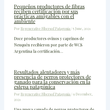
Pequeños productores de fibras
reciben certificación por sus
prácticas amigables con el
ambiente
Por
Regenerative Fibersof Patagonia
/
5 June, 2021
Doce productores ovinos y caprinos de
Neuquén recibieron por parte de WCS
Argentina la certificación…
Resultados alentadores y más
presencia de perros protectores de
ganado para la conservación en la
estepa patagónica
Por
Regenerative Fibersof Patagonia
/
9 December,
2021
Una nueva camada de perros protectores de