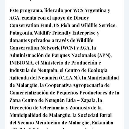
Este programa, liderado por WCS Argentina y
AGA, cuenta con el apoyo de Disney
Conservation Fund, US Fish and Wildlife Service,
Patagonia, Wildlife Friendly Enterprise y
donantes privados a través de Wildlife
Conservation Network (WCN) y AGA, la
Administración de Parques Nacionales (APN),
INIBIOMA, el Ministerio de Producción e
Industria de Neuquén, el Centro de Ecología
Aplicada del Neuquén (C.E.A.N.), la Municipalidad
de Malargüe, la Cooperativa Agropecuaria de
Comercialización de Pequeños Productores de la
Zona Centro de Neuquén Ltda – Zapala, la
Dirección de Veterinaria y Zoonosis de la
Municipalidad de Malargüe, la Sociedad Rural
del Secano Mendocino de Malargüe, Eukanuba