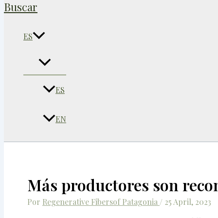
Buscar
ES
ES
EN
Más productores son recono
Por
Regenerative Fibersof Patagonia
/
25 April, 2023