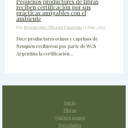
Pequeños productores de fibras
reciben certificación por sus
prácticas amigables con el
ambiente
Por
Regenerative Fibersof Patagonia
/
5 June, 2021
Doce productores ovinos y caprinos de
Neuquén recibieron por parte de WCS
Argentina la certificación…
Inicio
Fibras
Quiénes somos
Novedades