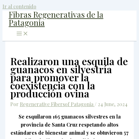
Ir al contenido
Fibras Regenerativas de la
Patagonia
Realizaron una esquila de
guanacos en silvestría
para promover la
coexistencia con la
producción ovina
Por
Regenerative Fibersof Patagonia
/
24 June, 2024
Se esquilaron 165 guanacos silvestres en la
provincia de Santa Cruz respetando altos
estándares de bienestar animal y se obtuvieron 57